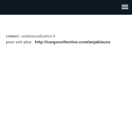
contact :
anjaklauss@yahoo.fr
pour voir plus:
http://cargocollective.com/anjaklauss